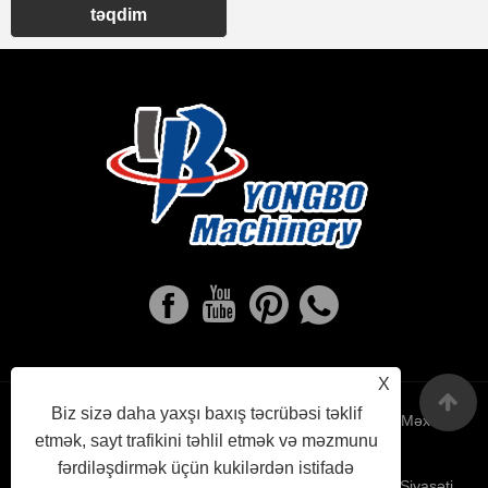
təqdim
X
Biz sizə daha yaxşı baxış təcrübəsi təklif
Links
Sitemap
RSS
XML
Məxfilik
etmək, sayt trafikini təhlil etmək və məzmunu
fərdiləşdirmək üçün kukilərdən istifadə
Siyasəti