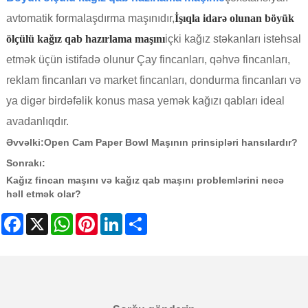
avtomatik formalaşdırma maşınıdır,
İşıqla idarə olunan böyük
ölçülü kağız qab hazırlama maşını
içki kağız stəkanları istehsal
etmək üçün istifadə olunur Çay fincanları, qəhvə fincanları,
reklam fincanları və market fincanları, dondurma fincanları və
ya digər birdəfəlik konus masa yemək kağızı qabları ideal
avadanlıqdır.
Əvvəlki:
Open Cam Paper Bowl Maşının prinsipləri hansılardır?
Sonrakı:
Kağız fincan maşını və kağız qab maşını problemlərini necə
həll etmək olar?
Facebook
X
WhatsApp
Pinterest
LinkedIn
Share