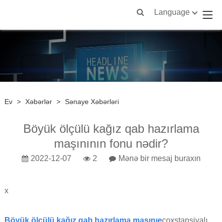
Language
Ev
>
Xəbərlər
>
Sənaye Xəbərləri
Böyük ölçülü kağız qab hazırlama
maşınının fonu nədir?
2022-12-07
2
Mənə bir mesaj buraxın
x
Böyük ölçülü kağız qab hazırlama maşını
e
çoxstansiyalı