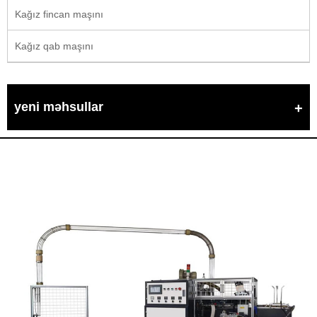
Kağız fincan maşını
Kağız qab maşını
yeni məhsullar