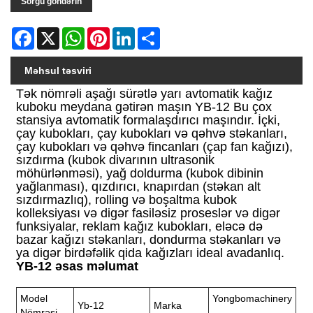
Sorğu göndərin
Facebook
X
WhatsApp
Pinterest
LinkedIn
Share
Məhsul təsviri
Tək nömrəli aşağı sürətlə yarı avtomatik kağız
kuboku meydana gətirən maşın YB-12 Bu çox
stansiya avtomatik formalaşdırıcı maşındır. İçki,
çay kubokları, çay kubokları və qəhvə stəkanları,
çay kubokları və qəhvə fincanları (çap fan kağızı),
sızdırma (kubok divarının ultrasonik
möhürlənməsi), yağ doldurma (kubok dibinin
yağlanması), qızdırıcı, knapırdan (stəkan alt
sızdırmazlıq), rolling və boşaltma kubok
kolleksiyası və digər fasiləsiz proseslər və digər
funksiyalar, reklam kağız kubokları, eləcə də
bazar kağızı stəkanları, dondurma stəkanları və
ya digər birdəfəlik qida kağızları ideal avadanlıq.
YB-12 əsas məlumat
Model
Yongbomachinery
Yb-12
Marka
Nömrəsi