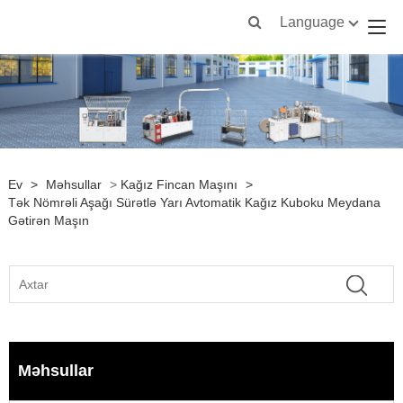
Language
Ev
>
Məhsullar
>
Kağız Fincan Maşını
>
Tək Nömrəli Aşağı Sürətlə Yarı Avtomatik Kağız Kuboku Meydana
Gətirən Maşın
Məhsullar