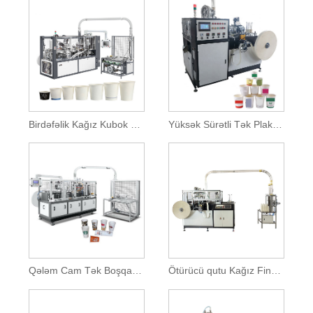
Birdəfəlik Kağız Kubok Maşını
Yüksək Sürətli Tək Plakalı Açıq Cam Kağız Kuboku Maşını
Qələm Cam Tək Boşqab Orta Sürətli Kağız Kubok Maşını
Ötürücü qutu Kağız Fincan Maşın