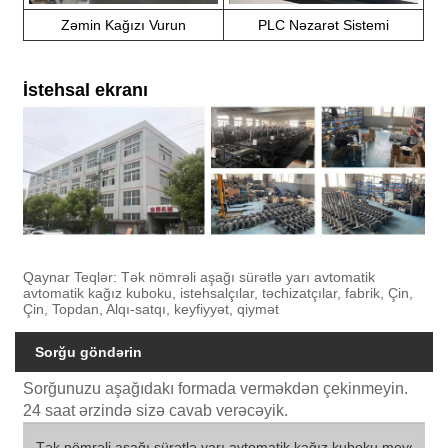
Zəmin Kağızı Vurun
PLC Nəzarət Sistemi
İstehsal ekranı
Qaynar Teqlər: Tək nömrəli aşağı sürətlə yarı avtomatik
avtomatik kağız kuboku, istehsalçılar, təchizatçılar, fabrik, Çin,
Çin, Topdan, Alqı-satqı, keyfiyyət, qiymət
Sorğu göndərin
Sorğunuzu aşağıdakı formada verməkdən çekinmeyin.
24 saat ərzində sizə cavab verəcəyik.