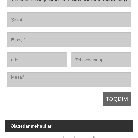
Əlaqədar məhsullar