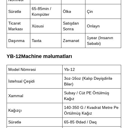
65-85min /
Sürətlə
Ölkə
Çin
Kompüter
Ticarət
Satışdan
Xüsusi
Onlayn
Markası
Sonra
1year (insanın
Daşınma
Taxta
Zəmanət
Səbəbi)
YB-12Machine məlumatları
Model Nömrəsi
Yb-12
3oz-16oz (Kalıp Dəyişdirilə
İstehsal Çeşidi
Bilər)
Subay / Cüt PE Örtülmüş
Xammal
Kağız
140-350 G / Kvadrat Metre Pe
Kağızçı
Örtülmüş Kağız
Sürətlə
65-85 Ədəd / Dəq