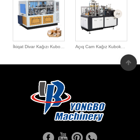
İkiqat Divar Kağızı Kuboku Qol Maşını
Açıq Cam Kağız Kuboku Maşını