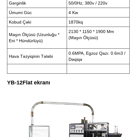
Gərginlik
50/0Hz, 380v / 220v
Ümumi Güc
4 Kw
Kobud Çəki
1870kq
2130 * 1150 * 1900 Mm
Maşın Ölçüsü (uzunluğu *
(maşın Ölçüsü)
Eni * Hündürlüyü)
0.6MPA, Egzoz Qazı: 0.6m3 /
Hava Təzyiqinin Tələbi
Dəqiqə
YB-12Flat ekranı